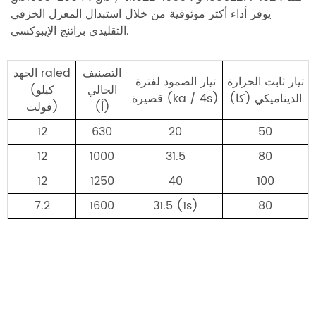
يوفر أداء أكثر موثوقية من خلال استبدال المعزل الخزفي
التقليدي براتنج الإيبوكسي.
التصنيف
الجهد raled
تيار ثابت الحرارة
تيار الصمود لفترة
الحالي
(كيلو
الديناميكي (كا)
قصيرة (ka / 4s)
(أ)
فولت)
12
630
20
50
12
1000
31.5
80
12
1250
40
100
7.2
1600
31.5 (1s)
80