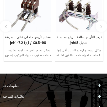
تردد التأريض طاقة الرياح سلسلة
مفتاح تأريض داخلي عالي السرعة
jnh18 التبديل
jnh1-7.2 (s) / t31.5-90
series
هيكل بسيط و ارتفاع التثبيت أقل. إنها
هيكل مدمج ، اجراءات امنية مشددة ،
مناسبة لخزانة ذات الطابقين لشبكة f-
مساحة صغيرة ، سهلة التركيب. إنه نوع
c ، وخزانة ذات سطح واحد خزانة ذات
من التبديل التأريض ل دعم تصميم
الطابقين ، خزانة تحويل التردد ، طاقة
نظام طاقة الرياح.
الرياح ، إلخ هيكل مدمج ومساحة
ضيقة.
معلومات عنا
العلامات الساخنة